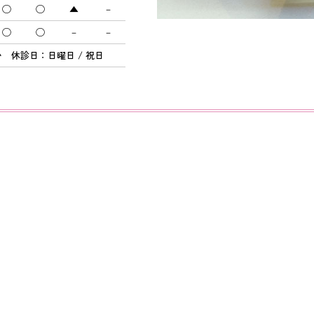
◯
◯
▲
－
◯
◯
－
－
 休診日：日曜日 / 祝日