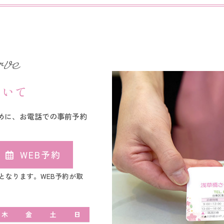
ve
ついて
めに、お電話での事前予約
WEB予約
となります。WEB予約が取
木
金
土
日